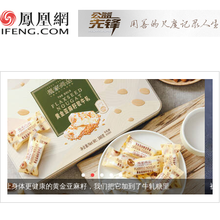
亚麻籽，我们把它加到了牛轧糖里
被列入佛家七宝的它到底