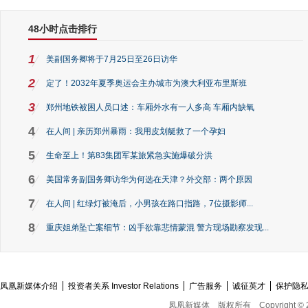
48小时点击排行
1
美副国务卿将于7月25日至26日访华
2
定了！2032年夏季奥运会主办城市为澳大利亚布里斯班
3
郑州地铁被困人员口述：车厢外水有一人多高 车厢内缺氧
4
在人间 | 亲历郑州暴雨：我用皮划艇救了一个孕妇
5
生命至上！第83集团军某旅紧急实施爆破分洪
6
美国常务副国务卿访华为何选在天津？外交部：两个原因
7
在人间 | 红绿灯被淹后，小男孩在路口指路，7位摄影师...
8
重庆姐弟坠亡案细节：凶手欲靠悲情蒙混 警方现场勘察发现...
凤凰新媒体介绍
投资者关系 Investor Relations
广告服务
诚征英才
保护隐
凤凰新媒体
版权所有
Copyright © 