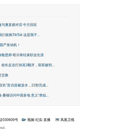
趣与澳直接对话 中方回应
购TikTok 这是我干...
上国产发动机！
致敬恩师 暗示将结束职业生涯
校长反击打掉其3颗牙，双双被刑...
是交换
长”苏贞昌被泼水，22秒完成...
桑顿访问中国多地 意义“类似...
证030609号
视频
·
纪实
·
直播
凤凰卫视
ved.