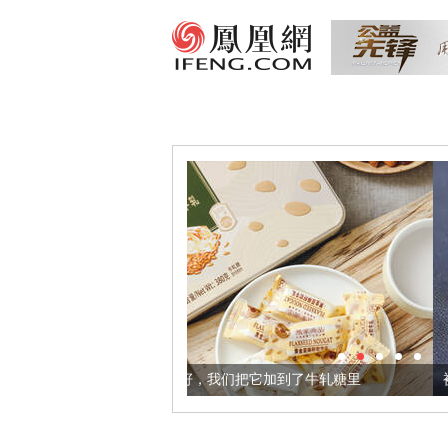
康的黄金亚麻籽，我们把它加到了牛轧糖里
被列入佛家七宝