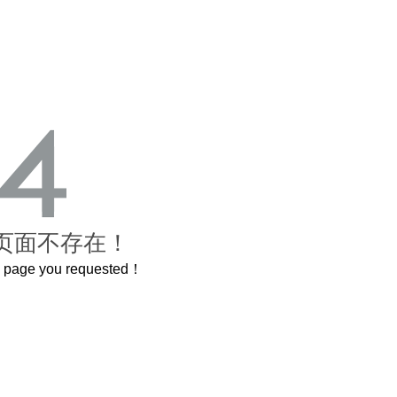
页面不存在！
he page you requested！
原了600岁的紫禁城
曲奇届的“爱马仕”把你的爱