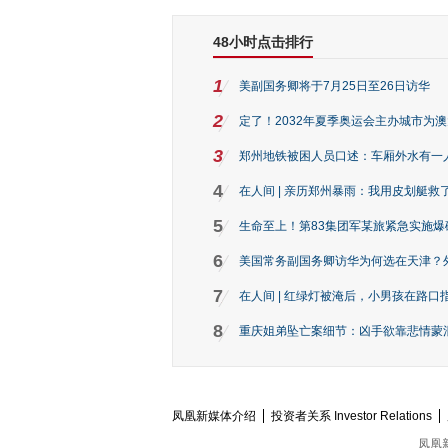
48小时点击排行
1
美副国务卿将于7月25日至26日访华
2
定了！2032年夏季奥运会主办城市为
3
郑州地铁被困人员口述：车厢外水有一
4
在人间 | 亲历郑州暴雨：我用皮划艇救
5
生命至上！第83集团军某旅紧急实施爆
6
美国常务副国务卿访华为何选在天津？
7
在人间 | 红绿灯被淹后，小男孩在路口指
8
重庆姐弟坠亡案细节：凶手欲靠悲情蒙混 
凤凰新媒体介绍
投资者关系 Investor Relations
凤凰