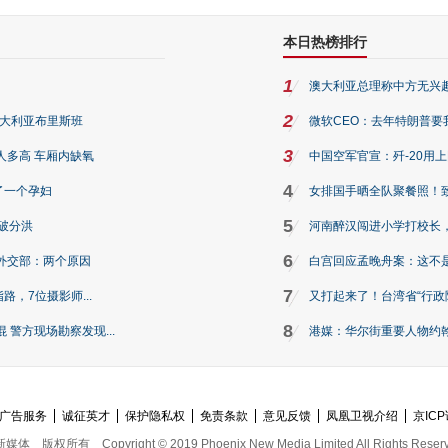
本日热榜排行
1
澳大利亚总理称中方无兴
2
澳大利亚布里斯班
微软CEO：去年特朗普要我们收
3
人多高 车厢内缺氧
中国空军官宣：歼-20用
4
了一个孕妇
女排国手晒全队聚餐照！
5
破分洪
河南醉汉闯进小学打校长，
6
外交部：两个原因
白宫回应孟晚舟案：这不
7
路，7位摄影师...
又打起来了！台湾省“行政院
8
警方现场勘察发现...
港媒：华尔街重要人物约翰·
广告服务
诚征英才
保护隐私权
免责条款
意见反馈
凤凰卫视介绍
京ICP
新媒体
版权所有
Copyright © 2019 Phoenix New Media Limited All Rights Reser