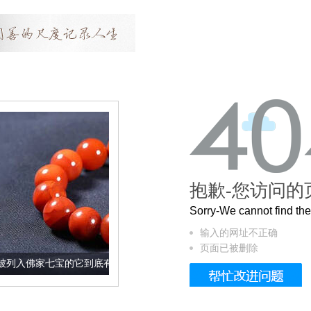
抱歉-您访问的
Sorry-We cannot find t
输入的网址不正确
页面已被删除
的它到底有多美？
这个3.2米的长卷，还