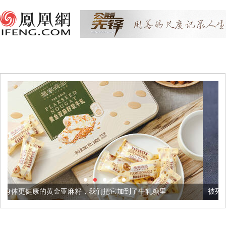
麻籽，我们把它加到了牛轧糖里
被列入佛家七宝的它到底有