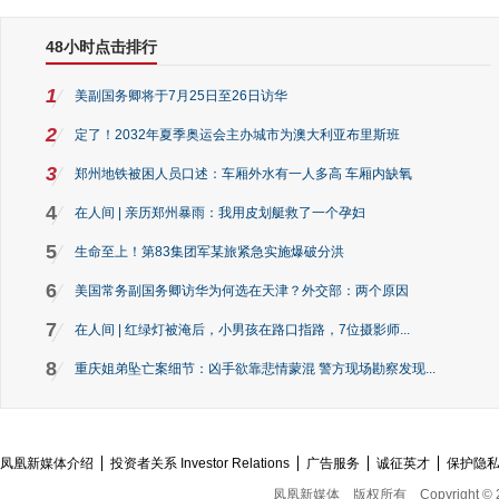
48小时点击排行
1
美副国务卿将于7月25日至26日访华
2
定了！2032年夏季奥运会主办城市为澳大利亚布里斯班
3
郑州地铁被困人员口述：车厢外水有一人多高 车厢内缺氧
4
在人间 | 亲历郑州暴雨：我用皮划艇救了一个孕妇
5
生命至上！第83集团军某旅紧急实施爆破分洪
6
美国常务副国务卿访华为何选在天津？外交部：两个原因
7
在人间 | 红绿灯被淹后，小男孩在路口指路，7位摄影师...
8
重庆姐弟坠亡案细节：凶手欲靠悲情蒙混 警方现场勘察发现...
凤凰新媒体介绍
投资者关系 Investor Relations
广告服务
诚征英才
保护隐
凤凰新媒体
版权所有
Copyright © 