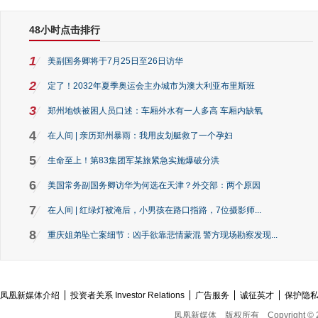
48小时点击排行
1
美副国务卿将于7月25日至26日访华
2
定了！2032年夏季奥运会主办城市为澳大利亚布里斯班
3
郑州地铁被困人员口述：车厢外水有一人多高 车厢内缺氧
4
在人间 | 亲历郑州暴雨：我用皮划艇救了一个孕妇
5
生命至上！第83集团军某旅紧急实施爆破分洪
6
美国常务副国务卿访华为何选在天津？外交部：两个原因
7
在人间 | 红绿灯被淹后，小男孩在路口指路，7位摄影师...
8
重庆姐弟坠亡案细节：凶手欲靠悲情蒙混 警方现场勘察发现...
凤凰新媒体介绍
投资者关系 Investor Relations
广告服务
诚征英才
保护隐
凤凰新媒体
版权所有
Copyright © 