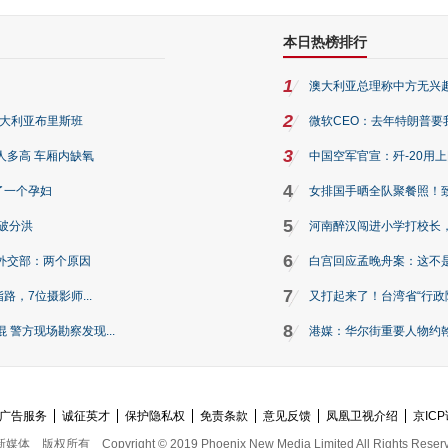
本日热榜排行
1
澳大利亚总理称中方无兴
2
澳大利亚布里斯班
微软CEO：去年特朗普要我们收
3
人多高 车厢内缺氧
中国空军官宣：歼-20用
4
了一个孕妇
女排国手晒全队聚餐照！
5
破分洪
河南醉汉闯进小学打校长，
6
外交部：两个原因
白宫回应孟晚舟案：这不
7
路，7位摄影师...
又打起来了！台湾省“行政院
8
警方现场勘察发现...
港媒：华尔街重要人物约翰·
广告服务
诚征英才
保护隐私权
免责条款
意见反馈
凤凰卫视介绍
京ICP
新媒体
版权所有
Copyright © 2019 Phoenix New Media Limited All Rights Reser