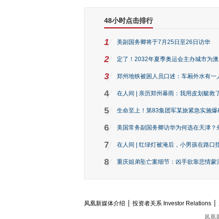
48小时点击排行
1
美副国务卿将于7月25日至26日访华
2
定了！2032年夏季奥运会主办城市为
3
郑州地铁被困人员口述：车厢外水有一
4
在人间 | 亲历郑州暴雨：我用皮划艇救
5
生命至上！第83集团军某旅紧急实施爆
6
美国常务副国务卿访华为何选在天津？
7
在人间 | 红绿灯被淹后，小男孩在路口指
8
重庆姐弟坠亡案细节：凶手欲靠悲情蒙混 
凤凰新媒体介绍
投资者关系 Investor Relations
凤凰