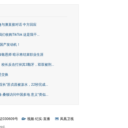
趣与澳直接对话 中方回应
购TikTok 这是我干...
上国产发动机！
致敬恩师 暗示将结束职业生涯
校长反击打掉其3颗牙，双双被刑...
是交换
长”苏贞昌被泼水，22秒完成...
桑顿访问中国多地 意义“类似...
证030609号
视频
·
纪实
·
直播
凤凰卫视
ved.