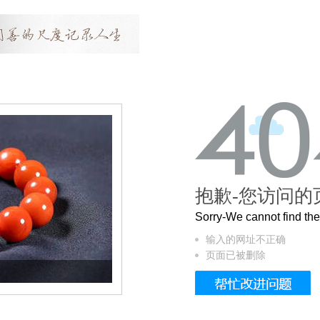
抱歉-您访问的
Sorry-We cannot find t
输入的网址不正确
页面已被删除
这个3.2米的长卷，还原了600岁的紫禁城