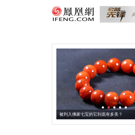
把它加到了牛轧糖里
被列入佛家七宝的它到底有多美？