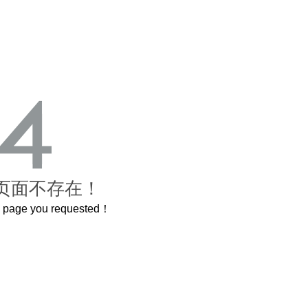
页面不存在！
he page you requested！
曲奇届的“爱马仕”把你的爱封在罐子里送给TA