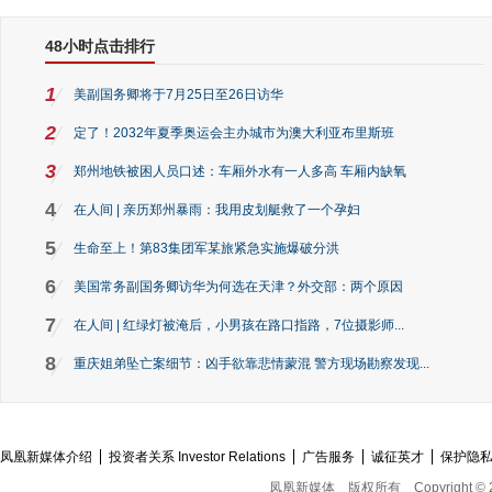
48小时点击排行
1
美副国务卿将于7月25日至26日访华
2
定了！2032年夏季奥运会主办城市为澳大利亚布里斯班
3
郑州地铁被困人员口述：车厢外水有一人多高 车厢内缺氧
4
在人间 | 亲历郑州暴雨：我用皮划艇救了一个孕妇
5
生命至上！第83集团军某旅紧急实施爆破分洪
6
美国常务副国务卿访华为何选在天津？外交部：两个原因
7
在人间 | 红绿灯被淹后，小男孩在路口指路，7位摄影师...
8
重庆姐弟坠亡案细节：凶手欲靠悲情蒙混 警方现场勘察发现...
凤凰新媒体介绍
投资者关系 Investor Relations
广告服务
诚征英才
保护隐
凤凰新媒体
版权所有
Copyright © 