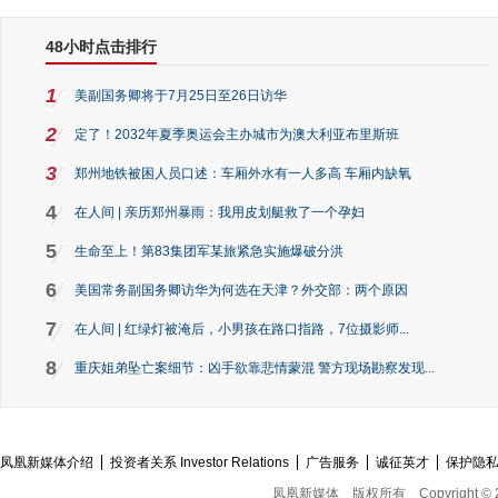
48小时点击排行
1
美副国务卿将于7月25日至26日访华
2
定了！2032年夏季奥运会主办城市为澳大利亚布里斯班
3
郑州地铁被困人员口述：车厢外水有一人多高 车厢内缺氧
4
在人间 | 亲历郑州暴雨：我用皮划艇救了一个孕妇
5
生命至上！第83集团军某旅紧急实施爆破分洪
6
美国常务副国务卿访华为何选在天津？外交部：两个原因
7
在人间 | 红绿灯被淹后，小男孩在路口指路，7位摄影师...
8
重庆姐弟坠亡案细节：凶手欲靠悲情蒙混 警方现场勘察发现...
凤凰新媒体介绍
投资者关系 Investor Relations
广告服务
诚征英才
保护隐
凤凰新媒体
版权所有
Copyright © 