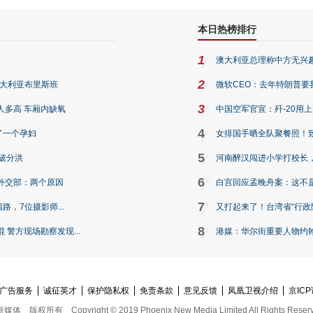
本日热榜排行
1
澳大利亚总理称中方无兴
2
澳大利亚布里斯班
微软CEO：去年特朗普要我们收
3
人多高 车厢内缺氧
中国空军官宣：歼-20用
4
了一个孕妇
女排国手晒全队聚餐照！
5
破分洪
河南醉汉闯进小学打校长，
6
外交部：两个原因
白宫回应孟晚舟案：这不
7
路，7位摄影师...
又打起来了！台湾省“行政院
8
警方现场勘察发现...
港媒：华尔街重要人物约翰·
广告服务
诚征英才
保护隐私权
免责条款
意见反馈
凤凰卫视介绍
京ICP
新媒体
版权所有
Copyright © 2019 Phoenix New Media Limited All Rights Reser