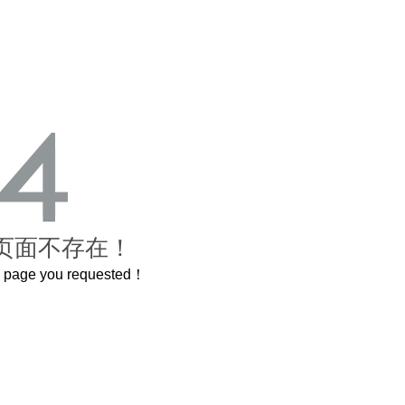
页面不存在！
he page you requested！
这个3.2米的长卷，还原了600岁的紫禁城