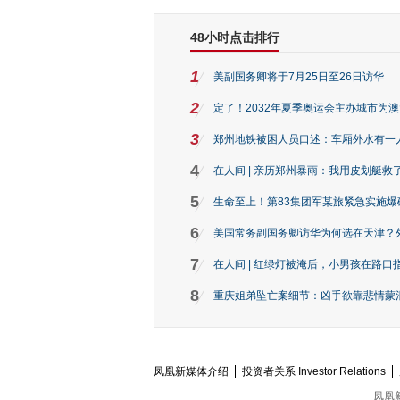
48小时点击排行
1
美副国务卿将于7月25日至26日访华
2
定了！2032年夏季奥运会主办城市为
3
郑州地铁被困人员口述：车厢外水有一
4
在人间 | 亲历郑州暴雨：我用皮划艇救
5
生命至上！第83集团军某旅紧急实施爆
6
美国常务副国务卿访华为何选在天津？
7
在人间 | 红绿灯被淹后，小男孩在路口指
8
重庆姐弟坠亡案细节：凶手欲靠悲情蒙混 
凤凰新媒体介绍
投资者关系 Investor Relations
凤凰