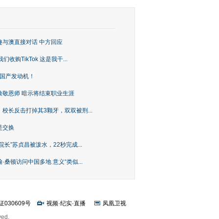
趣与澳直接对话 中方回应
购TikTok 这是我干...
上国产发动机！
致敬恩师 暗示将结束职业生涯
校长反击打掉其3颗牙，双双被刑...
是交换
长”苏贞昌被泼水，22秒完成...
桑顿访问中国多地 意义“类似...
证030609号
视频
·
纪实
·
直播
凤凰卫视
ved.