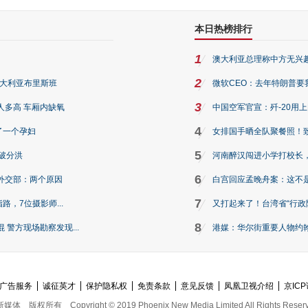
本日热榜排行
1
澳大利亚总理称中方无兴
2
澳大利亚布里斯班
微软CEO：去年特朗普要我们收
3
人多高 车厢内缺氧
中国空军官宣：歼-20用
4
了一个孕妇
女排国手晒全队聚餐照！
5
破分洪
河南醉汉闯进小学打校长，
6
外交部：两个原因
白宫回应孟晚舟案：这不
7
路，7位摄影师...
又打起来了！台湾省“行政院
8
警方现场勘察发现...
港媒：华尔街重要人物约翰·
广告服务
诚征英才
保护隐私权
免责条款
意见反馈
凤凰卫视介绍
京ICP
新媒体
版权所有
Copyright © 2019 Phoenix New Media Limited All Rights Reser