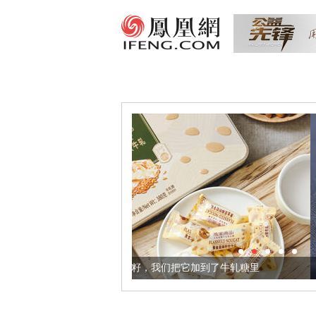
康的黄金亚麻籽，我们把它加到了牛轧糖里
被列入佛家七宝