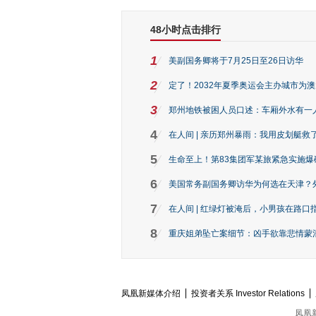
48小时点击排行
1
美副国务卿将于7月25日至26日访华
2
定了！2032年夏季奥运会主办城市为
3
郑州地铁被困人员口述：车厢外水有一
4
在人间 | 亲历郑州暴雨：我用皮划艇救
5
生命至上！第83集团军某旅紧急实施爆
6
美国常务副国务卿访华为何选在天津？
7
在人间 | 红绿灯被淹后，小男孩在路口指
8
重庆姐弟坠亡案细节：凶手欲靠悲情蒙混 
凤凰新媒体介绍
投资者关系 Investor Relations
凤凰