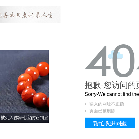
抱歉-您访问的
Sorry-We cannot find t
输入的网址不正确
页面已被删除
的它到底有多美？
这个3.2米的长卷，还