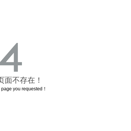
页面不存在！
he page you requested！
原了600岁的紫禁城
曲奇届的“爱马仕”把你的