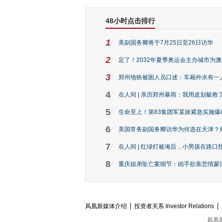
48小时点击排行
1
美副国务卿将于7月25日至26日访华
2
定了！2032年夏季奥运会主办城市为
3
郑州地铁被困人员口述：车厢外水有一
4
在人间 | 亲历郑州暴雨：我用皮划艇救
5
生命至上！第83集团军某旅紧急实施爆
6
美国常务副国务卿访华为何选在天津？
7
在人间 | 红绿灯被淹后，小男孩在路口指
8
重庆姐弟坠亡案细节：凶手欲靠悲情蒙混 
凤凰新媒体介绍
投资者关系 Investor Relations
凤凰