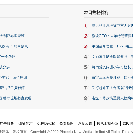
本日热榜排行
1
澳大利亚总理称中方无兴
2
澳大利亚布里斯班
微软CEO：去年特朗普要我们收
3
人多高 车厢内缺氧
中国空军官宣：歼-20用
4
了一个孕妇
女排国手晒全队聚餐照！
5
破分洪
河南醉汉闯进小学打校长，
6
外交部：两个原因
白宫回应孟晚舟案：这不
7
路，7位摄影师...
又打起来了！台湾省“行政院
8
警方现场勘察发现...
港媒：华尔街重要人物约翰·
广告服务
诚征英才
保护隐私权
免责条款
意见反馈
凤凰卫视介绍
京ICP
新媒体
版权所有
Copyright © 2019 Phoenix New Media Limited All Rights Reser