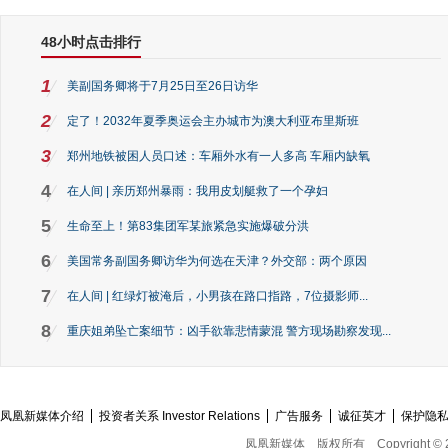
48小时点击排行
1
美副国务卿将于7月25日至26日访华
2
定了！2032年夏季奥运会主办城市为澳大利亚布里斯班
3
郑州地铁被困人员口述：车厢外水有一人多高 车厢内缺氧
4
在人间 | 亲历郑州暴雨：我用皮划艇救了一个孕妇
5
生命至上！第83集团军某旅紧急实施爆破分洪
6
美国常务副国务卿访华为何选在天津？外交部：两个原因
7
在人间 | 红绿灯被淹后，小男孩在路口指路，7位摄影师...
8
重庆姐弟坠亡案细节：凶手欲靠悲情蒙混 警方现场勘察发现...
凤凰新媒体介绍
投资者关系 Investor Relations
广告服务
诚征英才
保护隐
凤凰新媒体
版权所有
Copyright © 