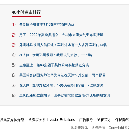
48小时点击排行
1
美副国务卿将于7月25日至26日访华
2
定了！2032年夏季奥运会主办城市为澳大利亚布里斯班
3
郑州地铁被困人员口述：车厢外水有一人多高 车厢内缺氧
4
在人间 | 亲历郑州暴雨：我用皮划艇救了一个孕妇
5
生命至上！第83集团军某旅紧急实施爆破分洪
6
美国常务副国务卿访华为何选在天津？外交部：两个原因
7
在人间 | 红绿灯被淹后，小男孩在路口指路，7位摄影师...
8
重庆姐弟坠亡案细节：凶手欲靠悲情蒙混 警方现场勘察发现...
凤凰新媒体介绍
投资者关系 Investor Relations
广告服务
诚征英才
保护隐
凤凰新媒体
版权所有
Copyright © 