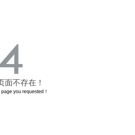
页面不存在！
he page you requested！
这个3.2米的长卷，还原了600岁的紫禁城