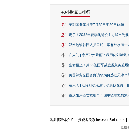
48小时点击排行
1
美副国务卿将于7月25日至26日访华
2
定了！2032年夏季奥运会主办城市为
3
郑州地铁被困人员口述：车厢外水有一
4
在人间 | 亲历郑州暴雨：我用皮划艇救
5
生命至上！第83集团军某旅紧急实施爆
6
美国常务副国务卿访华为何选在天津？
7
在人间 | 红绿灯被淹后，小男孩在路口指
8
重庆姐弟坠亡案细节：凶手欲靠悲情蒙混 
凤凰新媒体介绍
投资者关系 Investor Relations
凤凰