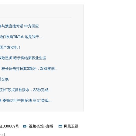
趣与澳直接对话 中方回应
购TikTok 这是我干...
上国产发动机！
致敬恩师 暗示将结束职业生涯
校长反击打掉其3颗牙，双双被刑...
是交换
长”苏贞昌被泼水，22秒完成...
桑顿访问中国多地 意义“类似...
证030609号
视频
·
纪实
·
直播
凤凰卫视
ved.