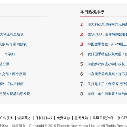
本日热榜排行
1
澳大利亚总理称中方无兴
2
澳大利亚布里斯班
微软CEO：去年特朗普要我们收
3
人多高 车厢内缺氧
中国空军官宣：歼-20用
4
了一个孕妇
女排国手晒全队聚餐照！
5
破分洪
河南醉汉闯进小学打校长，
6
外交部：两个原因
白宫回应孟晚舟案：这不
7
路，7位摄影师...
又打起来了！台湾省“行政院
8
警方现场勘察发现...
港媒：华尔街重要人物约翰·
广告服务
诚征英才
保护隐私权
免责条款
意见反馈
凤凰卫视介绍
京ICP
新媒体
版权所有
Copyright © 2019 Phoenix New Media Limited All Rights Reser