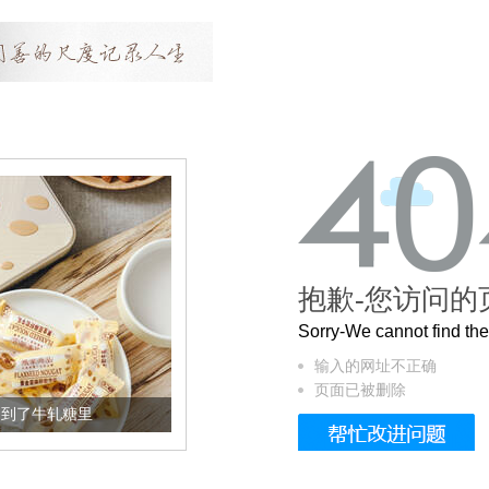
抱歉-您访问的
Sorry-We cannot find t
输入的网址不正确
页面已被删除
了牛轧糖里
被列入佛家七宝的它到底有多美？