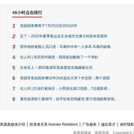
48小时点击排行
1
美副国务卿将于7月25日至26日访华
2
定了！2032年夏季奥运会主办城市为澳大利亚布里斯班
3
郑州地铁被困人员口述：车厢外水有一人多高 车厢内缺氧
4
在人间 | 亲历郑州暴雨：我用皮划艇救了一个孕妇
5
生命至上！第83集团军某旅紧急实施爆破分洪
6
美国常务副国务卿访华为何选在天津？外交部：两个原因
7
在人间 | 红绿灯被淹后，小男孩在路口指路，7位摄影师...
8
重庆姐弟坠亡案细节：凶手欲靠悲情蒙混 警方现场勘察发现...
凤凰新媒体介绍
投资者关系 Investor Relations
广告服务
诚征英才
保护隐
凤凰新媒体
版权所有
Copyright © 