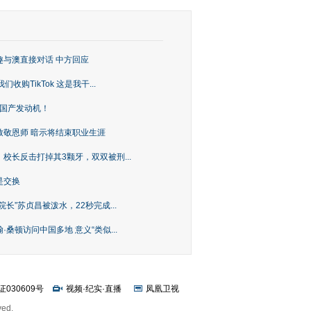
趣与澳直接对话 中方回应
购TikTok 这是我干...
上国产发动机！
致敬恩师 暗示将结束职业生涯
校长反击打掉其3颗牙，双双被刑...
是交换
长”苏贞昌被泼水，22秒完成...
桑顿访问中国多地 意义“类似...
证030609号
视频
·
纪实
·
直播
凤凰卫视
ved.