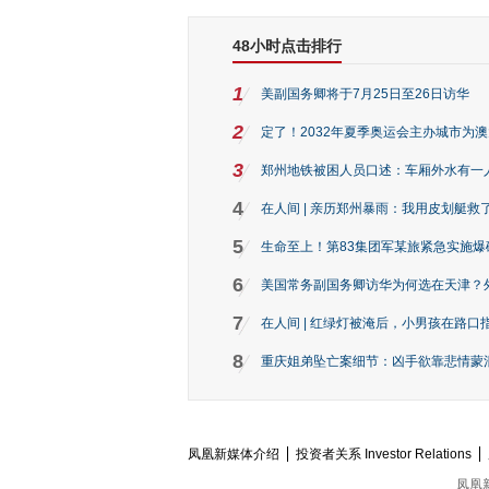
48小时点击排行
1
美副国务卿将于7月25日至26日访华
2
定了！2032年夏季奥运会主办城市为
3
郑州地铁被困人员口述：车厢外水有一
4
在人间 | 亲历郑州暴雨：我用皮划艇救
5
生命至上！第83集团军某旅紧急实施爆
6
美国常务副国务卿访华为何选在天津？
7
在人间 | 红绿灯被淹后，小男孩在路口指
8
重庆姐弟坠亡案细节：凶手欲靠悲情蒙混 
凤凰新媒体介绍
投资者关系 Investor Relations
凤凰