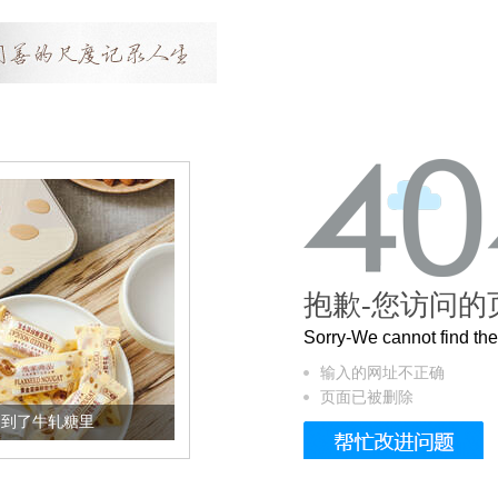
抱歉-您访问的
Sorry-We cannot find t
输入的网址不正确
页面已被删除
轧糖里
被列入佛家七宝的它到底有多美？