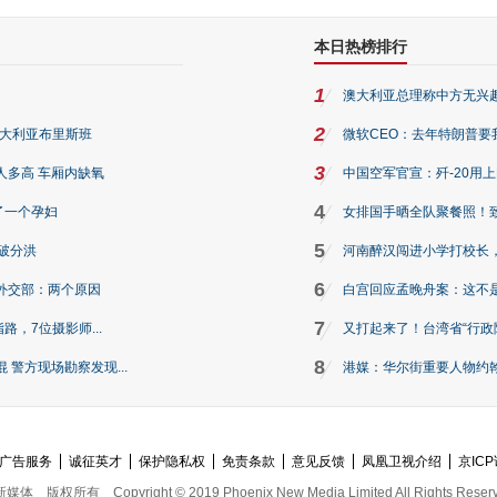
本日热榜排行
1
澳大利亚总理称中方无兴
2
澳大利亚布里斯班
微软CEO：去年特朗普要我们收
3
人多高 车厢内缺氧
中国空军官宣：歼-20用
4
了一个孕妇
女排国手晒全队聚餐照！
5
破分洪
河南醉汉闯进小学打校长，
6
外交部：两个原因
白宫回应孟晚舟案：这不
7
路，7位摄影师...
又打起来了！台湾省“行政院
8
警方现场勘察发现...
港媒：华尔街重要人物约翰·
广告服务
诚征英才
保护隐私权
免责条款
意见反馈
凤凰卫视介绍
京ICP
新媒体
版权所有
Copyright © 2019 Phoenix New Media Limited All Rights Reser