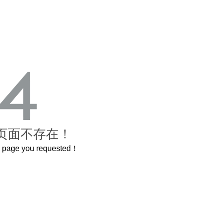
页面不存在！
he page you requested！
这个3.2米的长卷，还原了600岁的紫禁城