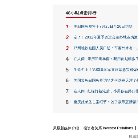
48小时点击排行
1
美副国务卿将于7月25日至26日访华
2
定了！2032年夏季奥运会主办城市为
3
郑州地铁被困人员口述：车厢外水有一
4
在人间 | 亲历郑州暴雨：我用皮划艇救
5
生命至上！第83集团军某旅紧急实施爆
6
美国常务副国务卿访华为何选在天津？
7
在人间 | 红绿灯被淹后，小男孩在路口指
8
重庆姐弟坠亡案细节：凶手欲靠悲情蒙混 
凤凰新媒体介绍
投资者关系 Investor Relations
凤凰