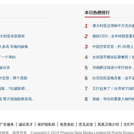
本日热榜排行
1
澳大利亚总理称中方无兴
2
澳大利亚布里斯班
微软CEO：去年特朗普要我们收
3
人多高 车厢内缺氧
中国空军官宣：歼-20用
4
了一个孕妇
女排国手晒全队聚餐照！
5
破分洪
河南醉汉闯进小学打校长，
6
外交部：两个原因
白宫回应孟晚舟案：这不
7
路，7位摄影师...
又打起来了！台湾省“行政院
8
警方现场勘察发现...
港媒：华尔街重要人物约翰·
广告服务
诚征英才
保护隐私权
免责条款
意见反馈
凤凰卫视介绍
京ICP
新媒体
版权所有
Copyright © 2019 Phoenix New Media Limited All Rights Reser