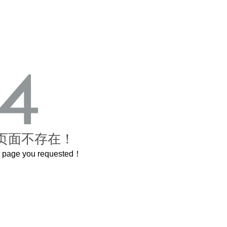
页面不存在！
he page you requested！
曲奇届的“爱马仕”把你的爱封在罐子里送给TA