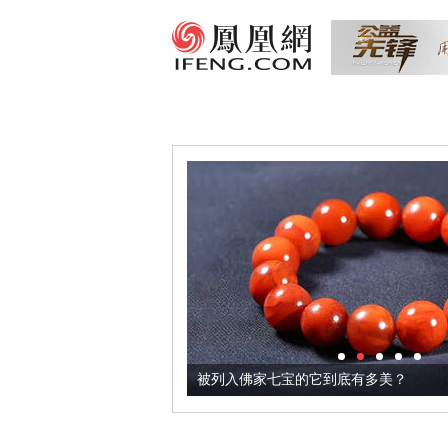
把它加到了牛轧糖里
被列入佛家七宝的它到底有多美？