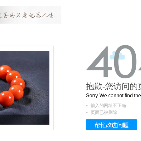
抱歉-您访问的
Sorry-We cannot find t
输入的网址不正确
页面已被删除
这个3.2米的长卷，还原了600岁的紫禁城