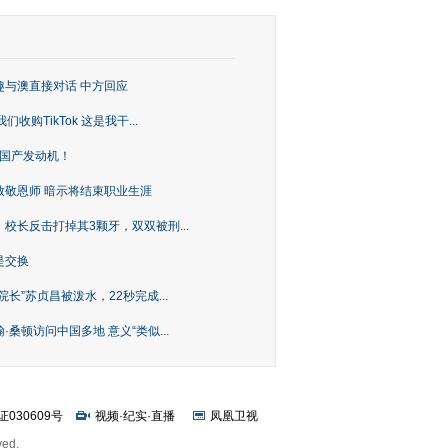
趣与澳直接对话 中方回应
购TikTok 这是我干...
上国产发动机！
致敬恩师 暗示将结束职业生涯
校长反击打掉其3颗牙，双双被刑...
是交换
长”苏贞昌被泼水，22秒完成...
桑顿访问中国多地 意义“类似...
证030609号
视频
·
纪实
·
直播
凤凰卫视
ved.