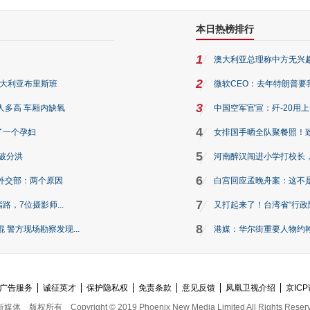
本日热榜排行
1
澳大利亚总理称中方无兴
2
澳大利亚布里斯班
微软CEO：去年特朗普要我们收
3
人多高 车厢内缺氧
中国空军官宣：歼-20用
4
了一个孕妇
女排国手晒全队聚餐照！
5
破分洪
河南醉汉闯进小学打校长，
6
外交部：两个原因
白宫回应孟晚舟案：这不
7
路，7位摄影师...
又打起来了！台湾省“行政院
8
警方现场勘察发现...
港媒：华尔街重要人物约翰·
广告服务
诚征英才
保护隐私权
免责条款
意见反馈
凤凰卫视介绍
京ICP
新媒体
版权所有
Copyright © 2019 Phoenix New Media Limited All Rights Reser