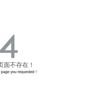
页面不存在！
he page you requested！
这个3.2米的长卷，还原了600岁的紫禁城