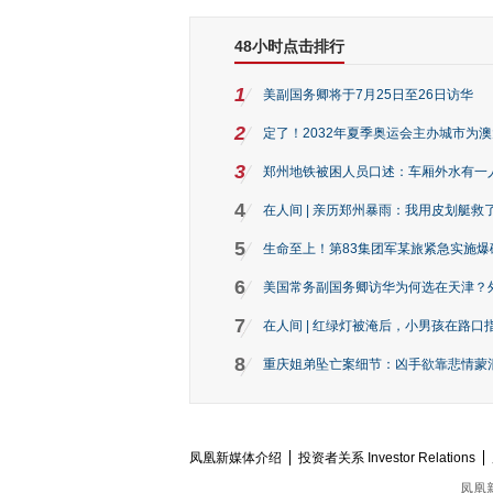
48小时点击排行
1
美副国务卿将于7月25日至26日访华
2
定了！2032年夏季奥运会主办城市为
3
郑州地铁被困人员口述：车厢外水有一
4
在人间 | 亲历郑州暴雨：我用皮划艇救
5
生命至上！第83集团军某旅紧急实施爆
6
美国常务副国务卿访华为何选在天津？
7
在人间 | 红绿灯被淹后，小男孩在路口指
8
重庆姐弟坠亡案细节：凶手欲靠悲情蒙混 
凤凰新媒体介绍
投资者关系 Investor Relations
凤凰