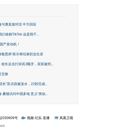
趣与澳直接对话 中方回应
购TikTok 这是我干...
上国产发动机！
致敬恩师 暗示将结束职业生涯
校长反击打掉其3颗牙，双双被刑...
是交换
长”苏贞昌被泼水，22秒完成...
桑顿访问中国多地 意义“类似...
证030609号
视频
·
纪实
·
直播
凤凰卫视
ved.