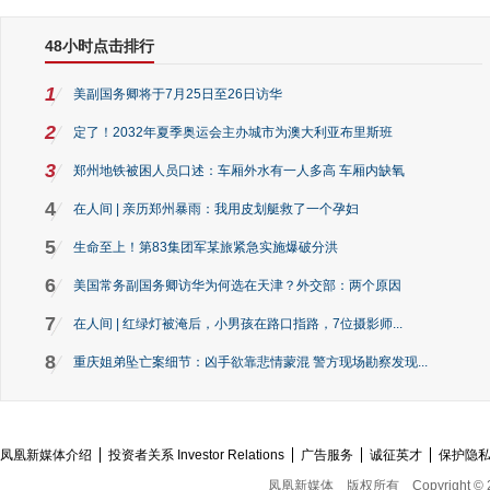
48小时点击排行
1
美副国务卿将于7月25日至26日访华
2
定了！2032年夏季奥运会主办城市为澳大利亚布里斯班
3
郑州地铁被困人员口述：车厢外水有一人多高 车厢内缺氧
4
在人间 | 亲历郑州暴雨：我用皮划艇救了一个孕妇
5
生命至上！第83集团军某旅紧急实施爆破分洪
6
美国常务副国务卿访华为何选在天津？外交部：两个原因
7
在人间 | 红绿灯被淹后，小男孩在路口指路，7位摄影师...
8
重庆姐弟坠亡案细节：凶手欲靠悲情蒙混 警方现场勘察发现...
凤凰新媒体介绍
投资者关系 Investor Relations
广告服务
诚征英才
保护隐
凤凰新媒体
版权所有
Copyright © 