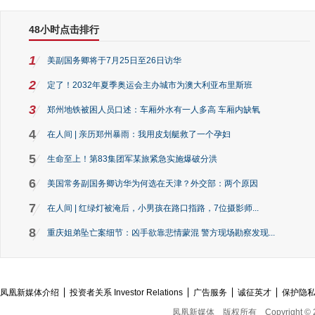
48小时点击排行
1
美副国务卿将于7月25日至26日访华
2
定了！2032年夏季奥运会主办城市为澳大利亚布里斯班
3
郑州地铁被困人员口述：车厢外水有一人多高 车厢内缺氧
4
在人间 | 亲历郑州暴雨：我用皮划艇救了一个孕妇
5
生命至上！第83集团军某旅紧急实施爆破分洪
6
美国常务副国务卿访华为何选在天津？外交部：两个原因
7
在人间 | 红绿灯被淹后，小男孩在路口指路，7位摄影师...
8
重庆姐弟坠亡案细节：凶手欲靠悲情蒙混 警方现场勘察发现...
凤凰新媒体介绍
投资者关系 Investor Relations
广告服务
诚征英才
保护隐
凤凰新媒体
版权所有
Copyright © 