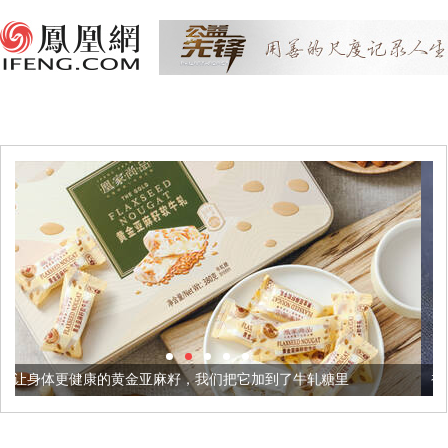
亚麻籽，我们把它加到了牛轧糖里
被列入佛家七宝的它到底