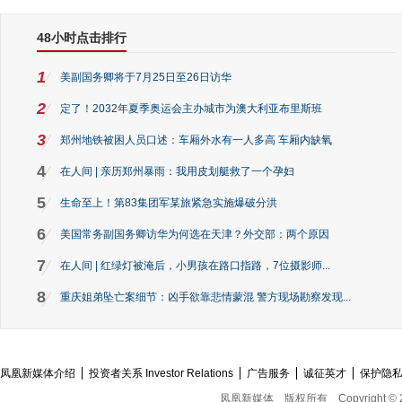
48小时点击排行
1
美副国务卿将于7月25日至26日访华
2
定了！2032年夏季奥运会主办城市为澳大利亚布里斯班
3
郑州地铁被困人员口述：车厢外水有一人多高 车厢内缺氧
4
在人间 | 亲历郑州暴雨：我用皮划艇救了一个孕妇
5
生命至上！第83集团军某旅紧急实施爆破分洪
6
美国常务副国务卿访华为何选在天津？外交部：两个原因
7
在人间 | 红绿灯被淹后，小男孩在路口指路，7位摄影师...
8
重庆姐弟坠亡案细节：凶手欲靠悲情蒙混 警方现场勘察发现...
凤凰新媒体介绍
投资者关系 Investor Relations
广告服务
诚征英才
保护隐
凤凰新媒体
版权所有
Copyright © 