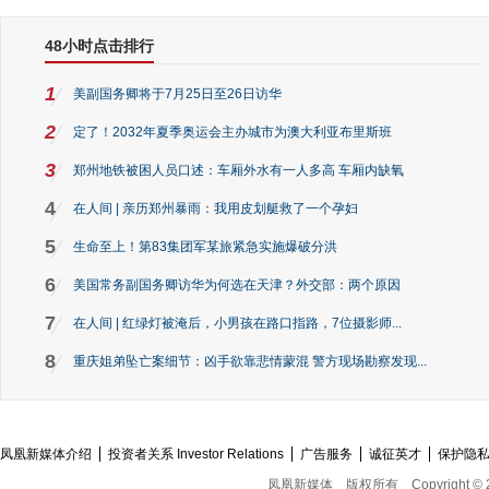
48小时点击排行
1
美副国务卿将于7月25日至26日访华
2
定了！2032年夏季奥运会主办城市为澳大利亚布里斯班
3
郑州地铁被困人员口述：车厢外水有一人多高 车厢内缺氧
4
在人间 | 亲历郑州暴雨：我用皮划艇救了一个孕妇
5
生命至上！第83集团军某旅紧急实施爆破分洪
6
美国常务副国务卿访华为何选在天津？外交部：两个原因
7
在人间 | 红绿灯被淹后，小男孩在路口指路，7位摄影师...
8
重庆姐弟坠亡案细节：凶手欲靠悲情蒙混 警方现场勘察发现...
凤凰新媒体介绍
投资者关系 Investor Relations
广告服务
诚征英才
保护隐
凤凰新媒体
版权所有
Copyright © 