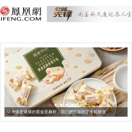
的黄金亚麻籽，我们把它加到了牛轧糖里
被列入佛家七宝的