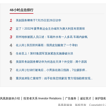
48小时点击排行
1
美副国务卿将于7月25日至26日访华
2
定了！2032年夏季奥运会主办城市为澳大利亚布里斯班
3
郑州地铁被困人员口述：车厢外水有一人多高 车厢内缺氧
4
在人间 | 亲历郑州暴雨：我用皮划艇救了一个孕妇
5
生命至上！第83集团军某旅紧急实施爆破分洪
6
美国常务副国务卿访华为何选在天津？外交部：两个原因
7
在人间 | 红绿灯被淹后，小男孩在路口指路，7位摄影师...
8
重庆姐弟坠亡案细节：凶手欲靠悲情蒙混 警方现场勘察发现...
凤凰新媒体介绍
投资者关系 Investor Relations
广告服务
诚征英才
保护隐
凤凰新媒体
版权所有
Copyright © 