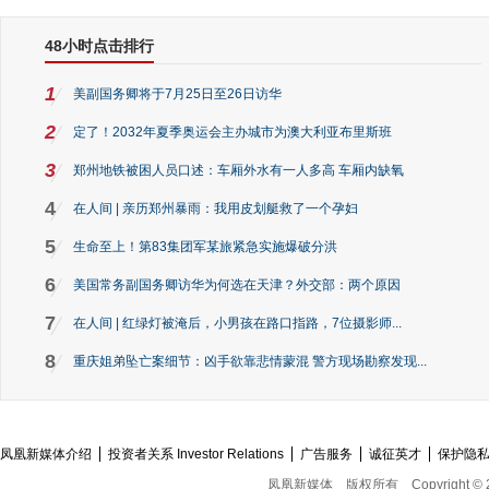
48小时点击排行
1
美副国务卿将于7月25日至26日访华
2
定了！2032年夏季奥运会主办城市为澳大利亚布里斯班
3
郑州地铁被困人员口述：车厢外水有一人多高 车厢内缺氧
4
在人间 | 亲历郑州暴雨：我用皮划艇救了一个孕妇
5
生命至上！第83集团军某旅紧急实施爆破分洪
6
美国常务副国务卿访华为何选在天津？外交部：两个原因
7
在人间 | 红绿灯被淹后，小男孩在路口指路，7位摄影师...
8
重庆姐弟坠亡案细节：凶手欲靠悲情蒙混 警方现场勘察发现...
凤凰新媒体介绍
投资者关系 Investor Relations
广告服务
诚征英才
保护隐
凤凰新媒体
版权所有
Copyright © 