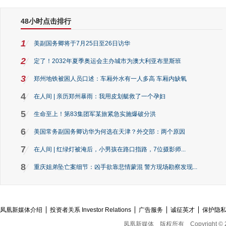
48小时点击排行
1
美副国务卿将于7月25日至26日访华
2
定了！2032年夏季奥运会主办城市为澳大利亚布里斯班
3
郑州地铁被困人员口述：车厢外水有一人多高 车厢内缺氧
4
在人间 | 亲历郑州暴雨：我用皮划艇救了一个孕妇
5
生命至上！第83集团军某旅紧急实施爆破分洪
6
美国常务副国务卿访华为何选在天津？外交部：两个原因
7
在人间 | 红绿灯被淹后，小男孩在路口指路，7位摄影师...
8
重庆姐弟坠亡案细节：凶手欲靠悲情蒙混 警方现场勘察发现...
凤凰新媒体介绍
投资者关系 Investor Relations
广告服务
诚征英才
保护隐
凤凰新媒体
版权所有
Copyright © 