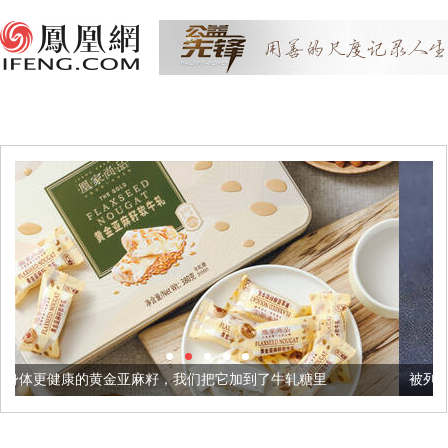
麻籽，我们把它加到了牛轧糖里
被列入佛家七宝的它到底有