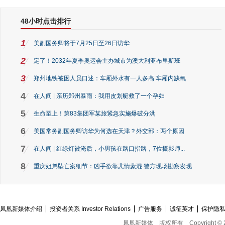
48小时点击排行
1
美副国务卿将于7月25日至26日访华
2
定了！2032年夏季奥运会主办城市为澳大利亚布里斯班
3
郑州地铁被困人员口述：车厢外水有一人多高 车厢内缺氧
4
在人间 | 亲历郑州暴雨：我用皮划艇救了一个孕妇
5
生命至上！第83集团军某旅紧急实施爆破分洪
6
美国常务副国务卿访华为何选在天津？外交部：两个原因
7
在人间 | 红绿灯被淹后，小男孩在路口指路，7位摄影师...
8
重庆姐弟坠亡案细节：凶手欲靠悲情蒙混 警方现场勘察发现...
凤凰新媒体介绍
投资者关系 Investor Relations
广告服务
诚征英才
保护隐
凤凰新媒体
版权所有
Copyright © 