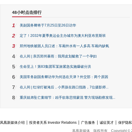
48小时点击排行
1
美副国务卿将于7月25日至26日访华
2
定了！2032年夏季奥运会主办城市为澳大利亚布里斯班
3
郑州地铁被困人员口述：车厢外水有一人多高 车厢内缺氧
4
在人间 | 亲历郑州暴雨：我用皮划艇救了一个孕妇
5
生命至上！第83集团军某旅紧急实施爆破分洪
6
美国常务副国务卿访华为何选在天津？外交部：两个原因
7
在人间 | 红绿灯被淹后，小男孩在路口指路，7位摄影师...
8
重庆姐弟坠亡案细节：凶手欲靠悲情蒙混 警方现场勘察发现...
凤凰新媒体介绍
投资者关系 Investor Relations
广告服务
诚征英才
保护隐
凤凰新媒体
版权所有
Copyright © 