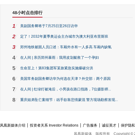
48小时点击排行
1
美副国务卿将于7月25日至26日访华
2
定了！2032年夏季奥运会主办城市为澳大利亚布里斯班
3
郑州地铁被困人员口述：车厢外水有一人多高 车厢内缺氧
4
在人间 | 亲历郑州暴雨：我用皮划艇救了一个孕妇
5
生命至上！第83集团军某旅紧急实施爆破分洪
6
美国常务副国务卿访华为何选在天津？外交部：两个原因
7
在人间 | 红绿灯被淹后，小男孩在路口指路，7位摄影师...
8
重庆姐弟坠亡案细节：凶手欲靠悲情蒙混 警方现场勘察发现...
凤凰新媒体介绍
投资者关系 Investor Relations
广告服务
诚征英才
保护隐
凤凰新媒体
版权所有
Copyright © 