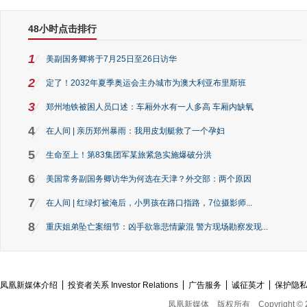
48小时点击排行
1
美副国务卿将于7月25日至26日访华
2
定了！2032年夏季奥运会主办城市为澳大利亚布里斯班
3
郑州地铁被困人员口述：车厢外水有一人多高 车厢内缺氧
4
在人间 | 亲历郑州暴雨：我用皮划艇救了一个孕妇
5
生命至上！第83集团军某旅紧急实施爆破分洪
6
美国常务副国务卿访华为何选在天津？外交部：两个原因
7
在人间 | 红绿灯被淹后，小男孩在路口指路，7位摄影师...
8
重庆姐弟坠亡案细节：凶手欲靠悲情蒙混 警方现场勘察发现...
凤凰新媒体介绍
投资者关系 Investor Relations
广告服务
诚征英才
保护隐
凤凰新媒体
版权所有
Copyright © 