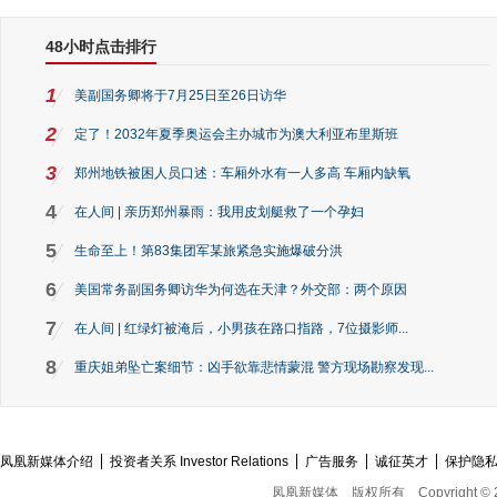
48小时点击排行
1
美副国务卿将于7月25日至26日访华
2
定了！2032年夏季奥运会主办城市为澳大利亚布里斯班
3
郑州地铁被困人员口述：车厢外水有一人多高 车厢内缺氧
4
在人间 | 亲历郑州暴雨：我用皮划艇救了一个孕妇
5
生命至上！第83集团军某旅紧急实施爆破分洪
6
美国常务副国务卿访华为何选在天津？外交部：两个原因
7
在人间 | 红绿灯被淹后，小男孩在路口指路，7位摄影师...
8
重庆姐弟坠亡案细节：凶手欲靠悲情蒙混 警方现场勘察发现...
凤凰新媒体介绍
投资者关系 Investor Relations
广告服务
诚征英才
保护隐
凤凰新媒体
版权所有
Copyright © 