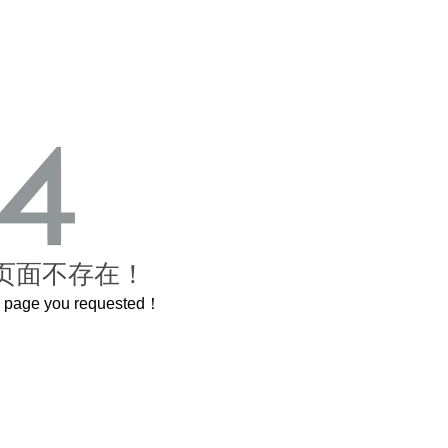
页面不存在！
he page you requested！
这个3.2米的长卷，还原了600岁的紫禁城