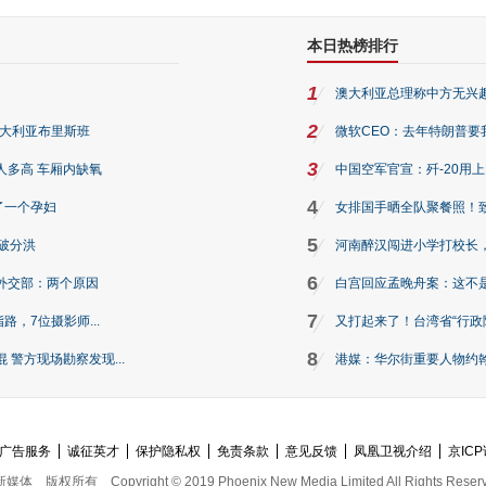
本日热榜排行
1
澳大利亚总理称中方无兴
2
澳大利亚布里斯班
微软CEO：去年特朗普要我们收
3
人多高 车厢内缺氧
中国空军官宣：歼-20用
4
了一个孕妇
女排国手晒全队聚餐照！
5
破分洪
河南醉汉闯进小学打校长，
6
外交部：两个原因
白宫回应孟晚舟案：这不
7
路，7位摄影师...
又打起来了！台湾省“行政院
8
警方现场勘察发现...
港媒：华尔街重要人物约翰·
广告服务
诚征英才
保护隐私权
免责条款
意见反馈
凤凰卫视介绍
京ICP
新媒体
版权所有
Copyright © 2019 Phoenix New Media Limited All Rights Reser