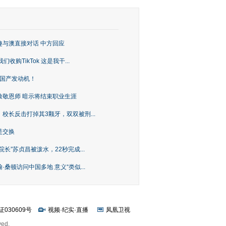
趣与澳直接对话 中方回应
购TikTok 这是我干...
上国产发动机！
致敬恩师 暗示将结束职业生涯
校长反击打掉其3颗牙，双双被刑...
是交换
长”苏贞昌被泼水，22秒完成...
桑顿访问中国多地 意义“类似...
证030609号
视频
·
纪实
·
直播
凤凰卫视
ved.