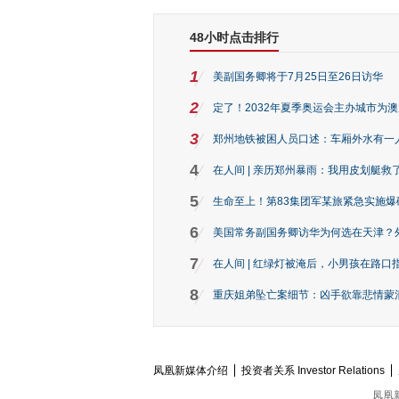
48小时点击排行
1
美副国务卿将于7月25日至26日访华
2
定了！2032年夏季奥运会主办城市为
3
郑州地铁被困人员口述：车厢外水有一
4
在人间 | 亲历郑州暴雨：我用皮划艇救
5
生命至上！第83集团军某旅紧急实施爆
6
美国常务副国务卿访华为何选在天津？
7
在人间 | 红绿灯被淹后，小男孩在路口指
8
重庆姐弟坠亡案细节：凶手欲靠悲情蒙混 
凤凰新媒体介绍
投资者关系 Investor Relations
凤凰