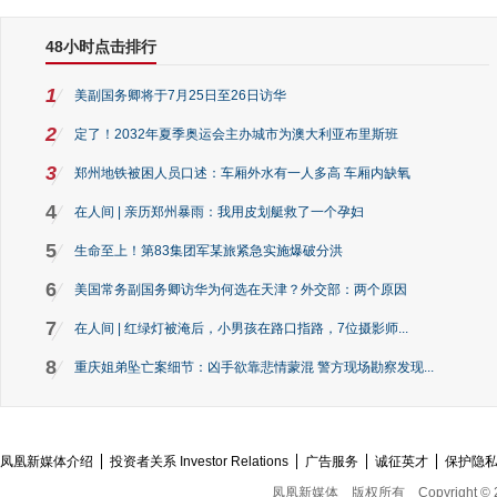
48小时点击排行
1
美副国务卿将于7月25日至26日访华
2
定了！2032年夏季奥运会主办城市为澳大利亚布里斯班
3
郑州地铁被困人员口述：车厢外水有一人多高 车厢内缺氧
4
在人间 | 亲历郑州暴雨：我用皮划艇救了一个孕妇
5
生命至上！第83集团军某旅紧急实施爆破分洪
6
美国常务副国务卿访华为何选在天津？外交部：两个原因
7
在人间 | 红绿灯被淹后，小男孩在路口指路，7位摄影师...
8
重庆姐弟坠亡案细节：凶手欲靠悲情蒙混 警方现场勘察发现...
凤凰新媒体介绍
投资者关系 Investor Relations
广告服务
诚征英才
保护隐
凤凰新媒体
版权所有
Copyright © 