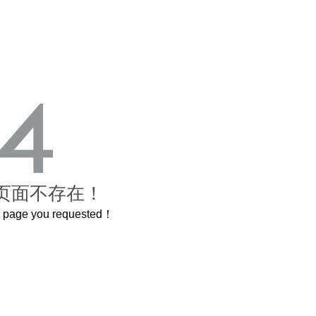
页面不存在！
he page you requested！
这个3.2米的长卷，还原了600岁的紫禁城