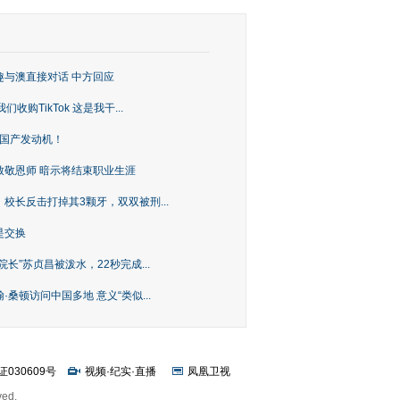
趣与澳直接对话 中方回应
购TikTok 这是我干...
上国产发动机！
致敬恩师 暗示将结束职业生涯
校长反击打掉其3颗牙，双双被刑...
是交换
长”苏贞昌被泼水，22秒完成...
桑顿访问中国多地 意义“类似...
证030609号
视频
·
纪实
·
直播
凤凰卫视
ved.