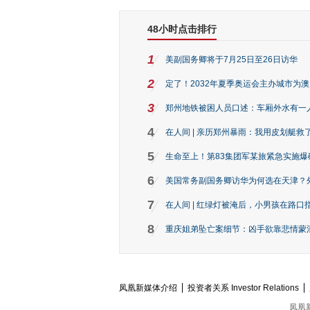
48小时点击排行
1
美副国务卿将于7月25日至26日访华
2
定了！2032年夏季奥运会主办城市为
3
郑州地铁被困人员口述：车厢外水有一
4
在人间 | 亲历郑州暴雨：我用皮划艇救
5
生命至上！第83集团军某旅紧急实施爆
6
美国常务副国务卿访华为何选在天津？
7
在人间 | 红绿灯被淹后，小男孩在路口指
8
重庆姐弟坠亡案细节：凶手欲靠悲情蒙混 
凤凰新媒体介绍
投资者关系 Investor Relations
凤凰