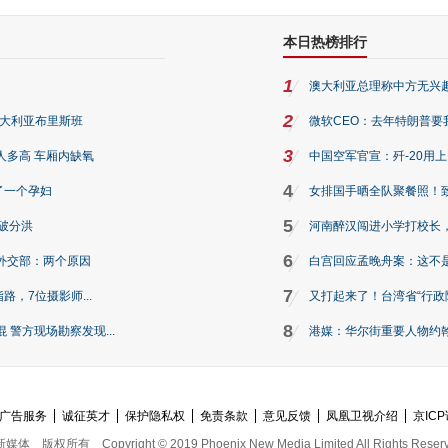
本日热榜排行
1
澳大利亚总理称中方无兴
2
澳大利亚布里斯班
微软CEO：去年特朗普要我们收
3
人多高 车厢内缺氧
中国空军官宣：歼-20用
4
了一个孕妇
女排国手晒全队聚餐照！
5
破分洪
河南醉汉闯进小学打校长，
6
外交部：两个原因
白宫回应孟晚舟案：这不
7
路，7位摄影师...
又打起来了！台湾省“行政院
8
警方现场勘察发现...
港媒：华尔街重要人物约翰·
广告服务
诚征英才
保护隐私权
免责条款
意见反馈
凤凰卫视介绍
京ICP
新媒体
版权所有
Copyright © 2019 Phoenix New Media Limited All Rights Reser