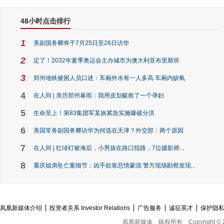
48小时点击排行
1
美副国务卿将于7月25日至26日访华
2
定了！2032年夏季奥运会主办城市为澳大利亚布里斯班
3
郑州地铁被困人员口述：车厢外水有一人多高 车厢内缺氧
4
在人间 | 亲历郑州暴雨：我用皮划艇救了一个孕妇
5
生命至上！第83集团军某旅紧急实施爆破分洪
6
美国常务副国务卿访华为何选在天津？外交部：两个原因
7
在人间 | 红绿灯被淹后，小男孩在路口指路，7位摄影师...
8
重庆姐弟坠亡案细节：凶手欲靠悲情蒙混 警方现场勘察发现...
凤凰新媒体介绍
投资者关系 Investor Relations
广告服务
诚征英才
保护隐
凤凰新媒体
版权所有
Copyright © 