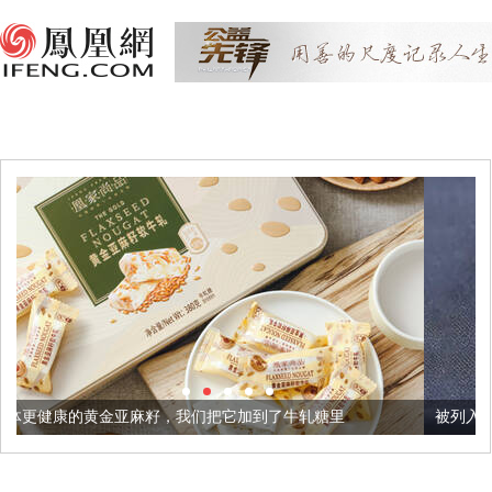
籽，我们把它加到了牛轧糖里
被列入佛家七宝的它到底有多