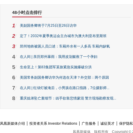
48小时点击排行
1
美副国务卿将于7月25日至26日访华
2
定了！2032年夏季奥运会主办城市为澳大利亚布里斯班
3
郑州地铁被困人员口述：车厢外水有一人多高 车厢内缺氧
4
在人间 | 亲历郑州暴雨：我用皮划艇救了一个孕妇
5
生命至上！第83集团军某旅紧急实施爆破分洪
6
美国常务副国务卿访华为何选在天津？外交部：两个原因
7
在人间 | 红绿灯被淹后，小男孩在路口指路，7位摄影师...
8
重庆姐弟坠亡案细节：凶手欲靠悲情蒙混 警方现场勘察发现...
凤凰新媒体介绍
投资者关系 Investor Relations
广告服务
诚征英才
保护隐
凤凰新媒体
版权所有
Copyright © 