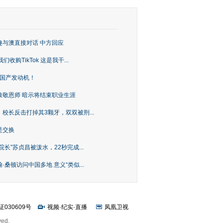
趣与澳直接对话 中方回应
购TikTok 这是我干...
上国产发动机！
致敬恩师 暗示将结束职业生涯
校长反击打掉其3颗牙，双双被刑...
是交换
长”苏贞昌被泼水，22秒完成...
桑顿访问中国多地 意义“类似...
证030609号
视频
·
纪实
·
直播
凤凰卫视
ved.