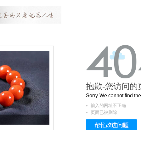
抱歉-您访问的
Sorry-We cannot find t
输入的网址不正确
页面已被删除
这个3.2米的长卷，还原了600岁的紫禁城