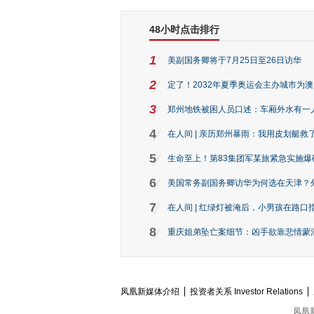
48小时点击排行
1
美副国务卿将于7月25日至26日访华
2
定了！2032年夏季奥运会主办城市为
3
郑州地铁被困人员口述：车厢外水有一
4
在人间 | 亲历郑州暴雨：我用皮划艇救
5
生命至上！第83集团军某旅紧急实施爆
6
美国常务副国务卿访华为何选在天津？
7
在人间 | 红绿灯被淹后，小男孩在路口指
8
重庆姐弟坠亡案细节：凶手欲靠悲情蒙混 
凤凰新媒体介绍
投资者关系 Investor Relations
凤凰