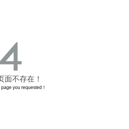
页面不存在！
he page you requested！
曲奇届的“爱马仕”把你的爱封在罐子里送给TA