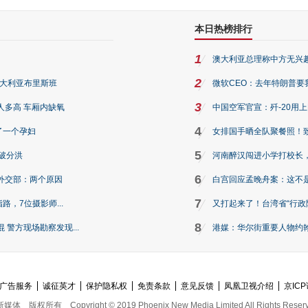
本日热榜排行
1
澳大利亚总理称中方无兴
2
澳大利亚布里斯班
微软CEO：去年特朗普要我们收
3
人多高 车厢内缺氧
中国空军官宣：歼-20用
4
了一个孕妇
女排国手晒全队聚餐照！
5
破分洪
河南醉汉闯进小学打校长，
6
外交部：两个原因
白宫回应孟晚舟案：这不
7
路，7位摄影师...
又打起来了！台湾省“行政院
8
警方现场勘察发现...
港媒：华尔街重要人物约翰·
广告服务
诚征英才
保护隐私权
免责条款
意见反馈
凤凰卫视介绍
京ICP
新媒体
版权所有
Copyright © 2019 Phoenix New Media Limited All Rights Reser