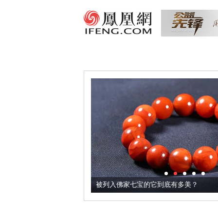
把它加到了牛轧糖里
被列入佛家七宝的它到底有多美？