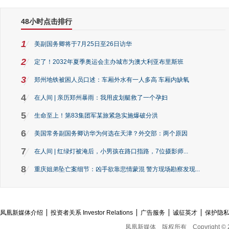
48小时点击排行
1
美副国务卿将于7月25日至26日访华
2
定了！2032年夏季奥运会主办城市为澳大利亚布里斯班
3
郑州地铁被困人员口述：车厢外水有一人多高 车厢内缺氧
4
在人间 | 亲历郑州暴雨：我用皮划艇救了一个孕妇
5
生命至上！第83集团军某旅紧急实施爆破分洪
6
美国常务副国务卿访华为何选在天津？外交部：两个原因
7
在人间 | 红绿灯被淹后，小男孩在路口指路，7位摄影师...
8
重庆姐弟坠亡案细节：凶手欲靠悲情蒙混 警方现场勘察发现...
凤凰新媒体介绍
投资者关系 Investor Relations
广告服务
诚征英才
保护隐
凤凰新媒体
版权所有
Copyright © 