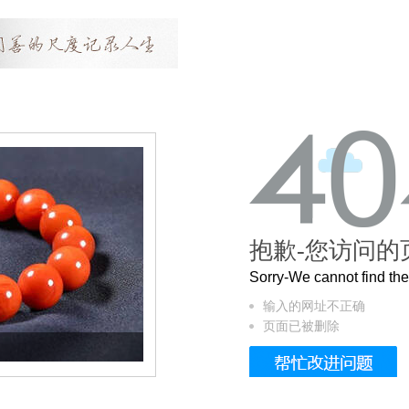
抱歉-您访问的
Sorry-We cannot find t
输入的网址不正确
页面已被删除
这个3.2米的长卷，还原了600岁的紫禁城