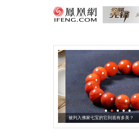
把它加到了牛轧糖里
被列入佛家七宝的它到底有多美？