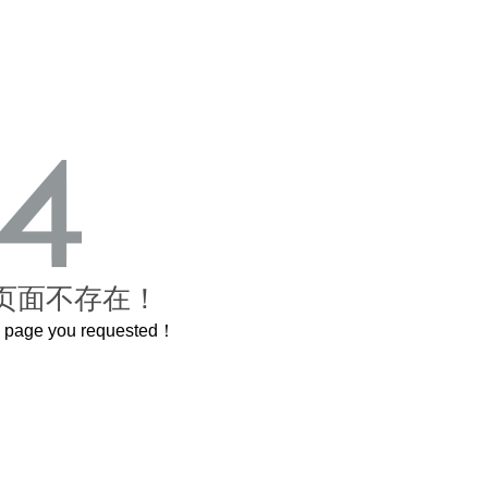
页面不存在！
he page you requested！
曲奇届的“爱马仕”把你的爱封在罐子里送给TA