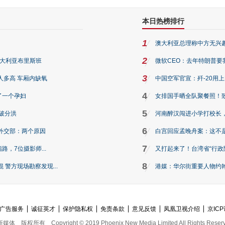
本日热榜排行
1
澳大利亚总理称中方无兴
2
澳大利亚布里斯班
微软CEO：去年特朗普要我们收
3
人多高 车厢内缺氧
中国空军官宣：歼-20用
4
了一个孕妇
女排国手晒全队聚餐照！
5
破分洪
河南醉汉闯进小学打校长，
6
外交部：两个原因
白宫回应孟晚舟案：这不
7
路，7位摄影师...
又打起来了！台湾省“行政院
8
警方现场勘察发现...
港媒：华尔街重要人物约翰·
广告服务
诚征英才
保护隐私权
免责条款
意见反馈
凤凰卫视介绍
京ICP
新媒体
版权所有
Copyright © 2019 Phoenix New Media Limited All Rights Reser