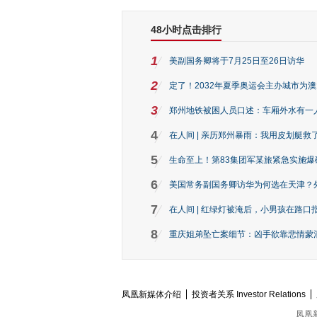
48小时点击排行
1
美副国务卿将于7月25日至26日访华
2
定了！2032年夏季奥运会主办城市为
3
郑州地铁被困人员口述：车厢外水有一
4
在人间 | 亲历郑州暴雨：我用皮划艇救
5
生命至上！第83集团军某旅紧急实施爆
6
美国常务副国务卿访华为何选在天津？
7
在人间 | 红绿灯被淹后，小男孩在路口指
8
重庆姐弟坠亡案细节：凶手欲靠悲情蒙混 
凤凰新媒体介绍
投资者关系 Investor Relations
凤凰