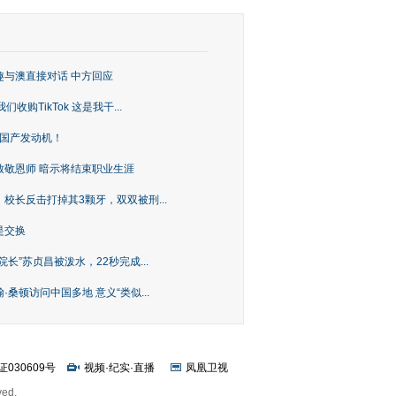
趣与澳直接对话 中方回应
购TikTok 这是我干...
上国产发动机！
致敬恩师 暗示将结束职业生涯
校长反击打掉其3颗牙，双双被刑...
是交换
长”苏贞昌被泼水，22秒完成...
桑顿访问中国多地 意义“类似...
证030609号
视频
·
纪实
·
直播
凤凰卫视
ved.