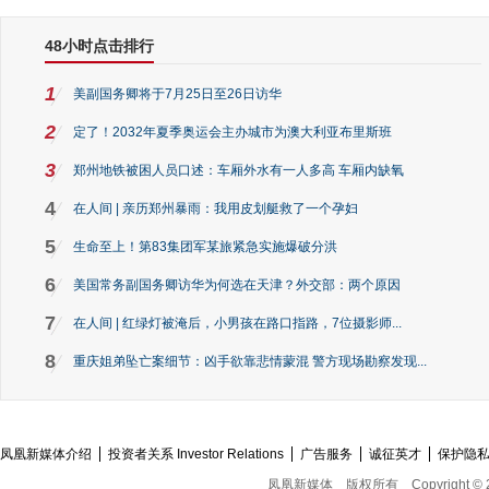
48小时点击排行
1
美副国务卿将于7月25日至26日访华
2
定了！2032年夏季奥运会主办城市为澳大利亚布里斯班
3
郑州地铁被困人员口述：车厢外水有一人多高 车厢内缺氧
4
在人间 | 亲历郑州暴雨：我用皮划艇救了一个孕妇
5
生命至上！第83集团军某旅紧急实施爆破分洪
6
美国常务副国务卿访华为何选在天津？外交部：两个原因
7
在人间 | 红绿灯被淹后，小男孩在路口指路，7位摄影师...
8
重庆姐弟坠亡案细节：凶手欲靠悲情蒙混 警方现场勘察发现...
凤凰新媒体介绍
投资者关系 Investor Relations
广告服务
诚征英才
保护隐
凤凰新媒体
版权所有
Copyright © 