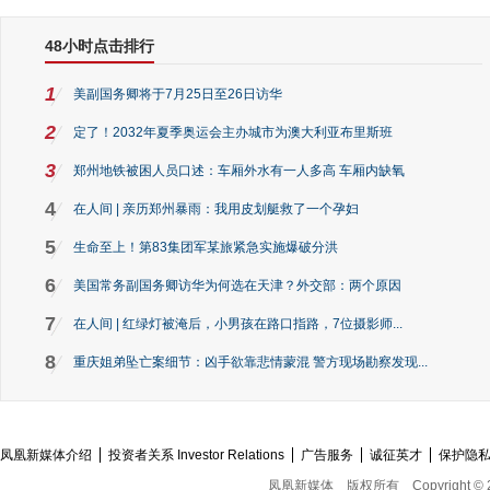
48小时点击排行
1
美副国务卿将于7月25日至26日访华
2
定了！2032年夏季奥运会主办城市为澳大利亚布里斯班
3
郑州地铁被困人员口述：车厢外水有一人多高 车厢内缺氧
4
在人间 | 亲历郑州暴雨：我用皮划艇救了一个孕妇
5
生命至上！第83集团军某旅紧急实施爆破分洪
6
美国常务副国务卿访华为何选在天津？外交部：两个原因
7
在人间 | 红绿灯被淹后，小男孩在路口指路，7位摄影师...
8
重庆姐弟坠亡案细节：凶手欲靠悲情蒙混 警方现场勘察发现...
凤凰新媒体介绍
投资者关系 Investor Relations
广告服务
诚征英才
保护隐
凤凰新媒体
版权所有
Copyright © 