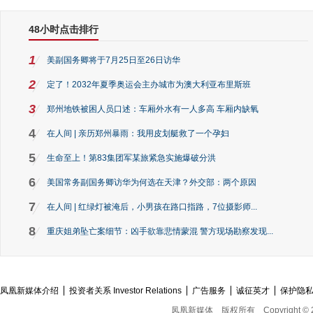
48小时点击排行
1
美副国务卿将于7月25日至26日访华
2
定了！2032年夏季奥运会主办城市为澳大利亚布里斯班
3
郑州地铁被困人员口述：车厢外水有一人多高 车厢内缺氧
4
在人间 | 亲历郑州暴雨：我用皮划艇救了一个孕妇
5
生命至上！第83集团军某旅紧急实施爆破分洪
6
美国常务副国务卿访华为何选在天津？外交部：两个原因
7
在人间 | 红绿灯被淹后，小男孩在路口指路，7位摄影师...
8
重庆姐弟坠亡案细节：凶手欲靠悲情蒙混 警方现场勘察发现...
凤凰新媒体介绍
投资者关系 Investor Relations
广告服务
诚征英才
保护隐
凤凰新媒体
版权所有
Copyright © 