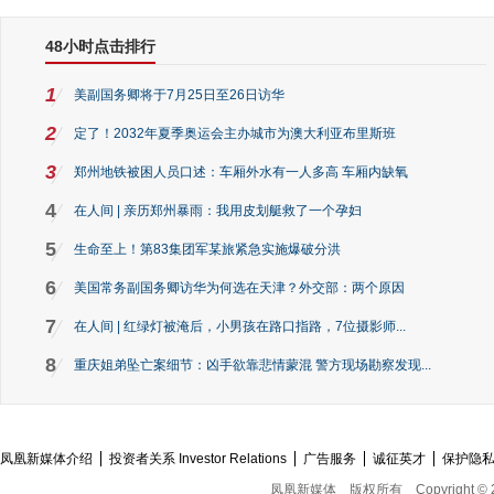
48小时点击排行
1
美副国务卿将于7月25日至26日访华
2
定了！2032年夏季奥运会主办城市为澳大利亚布里斯班
3
郑州地铁被困人员口述：车厢外水有一人多高 车厢内缺氧
4
在人间 | 亲历郑州暴雨：我用皮划艇救了一个孕妇
5
生命至上！第83集团军某旅紧急实施爆破分洪
6
美国常务副国务卿访华为何选在天津？外交部：两个原因
7
在人间 | 红绿灯被淹后，小男孩在路口指路，7位摄影师...
8
重庆姐弟坠亡案细节：凶手欲靠悲情蒙混 警方现场勘察发现...
凤凰新媒体介绍
投资者关系 Investor Relations
广告服务
诚征英才
保护隐
凤凰新媒体
版权所有
Copyright © 