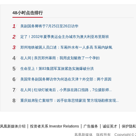
48小时点击排行
1
美副国务卿将于7月25日至26日访华
2
定了！2032年夏季奥运会主办城市为澳大利亚布里斯班
3
郑州地铁被困人员口述：车厢外水有一人多高 车厢内缺氧
4
在人间 | 亲历郑州暴雨：我用皮划艇救了一个孕妇
5
生命至上！第83集团军某旅紧急实施爆破分洪
6
美国常务副国务卿访华为何选在天津？外交部：两个原因
7
在人间 | 红绿灯被淹后，小男孩在路口指路，7位摄影师...
8
重庆姐弟坠亡案细节：凶手欲靠悲情蒙混 警方现场勘察发现...
凤凰新媒体介绍
投资者关系 Investor Relations
广告服务
诚征英才
保护隐
凤凰新媒体
版权所有
Copyright © 