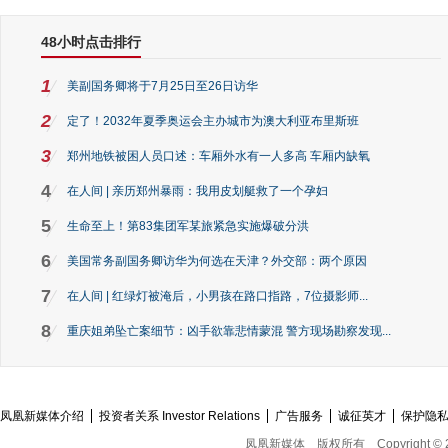
48小时点击排行
1
美副国务卿将于7月25日至26日访华
2
定了！2032年夏季奥运会主办城市为澳大利亚布里斯班
3
郑州地铁被困人员口述：车厢外水有一人多高 车厢内缺氧
4
在人间 | 亲历郑州暴雨：我用皮划艇救了一个孕妇
5
生命至上！第83集团军某旅紧急实施爆破分洪
6
美国常务副国务卿访华为何选在天津？外交部：两个原因
7
在人间 | 红绿灯被淹后，小男孩在路口指路，7位摄影师...
8
重庆姐弟坠亡案细节：凶手欲靠悲情蒙混 警方现场勘察发现...
凤凰新媒体介绍
投资者关系 Investor Relations
广告服务
诚征英才
保护隐
凤凰新媒体
版权所有
Copyright © 