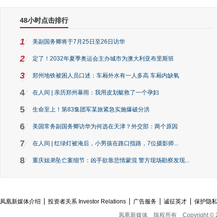
48小时点击排行
1
美副国务卿将于7月25日至26日访华
2
定了！2032年夏季奥运会主办城市为澳大利亚布里斯班
3
郑州地铁被困人员口述：车厢外水有一人多高 车厢内缺氧
4
在人间 | 亲历郑州暴雨：我用皮划艇救了一个孕妇
5
生命至上！第83集团军某旅紧急实施爆破分洪
6
美国常务副国务卿访华为何选在天津？外交部：两个原因
7
在人间 | 红绿灯被淹后，小男孩在路口指路，7位摄影师...
8
重庆姐弟坠亡案细节：凶手欲靠悲情蒙混 警方现场勘察发现...
凤凰新媒体介绍
投资者关系 Investor Relations
广告服务
诚征英才
保护隐
凤凰新媒体
版权所有
Copyright © 