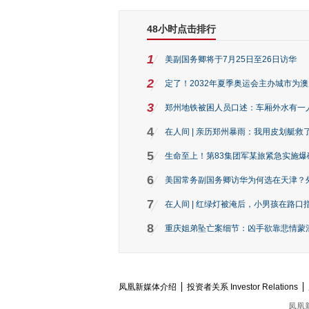
48小时点击排行
1
美副国务卿将于7月25日至26日访华
2
定了！2032年夏季奥运会主办城市为
3
郑州地铁被困人员口述：车厢外水有一
4
在人间 | 亲历郑州暴雨：我用皮划艇救
5
生命至上！第83集团军某旅紧急实施爆
6
美国常务副国务卿访华为何选在天津？
7
在人间 | 红绿灯被淹后，小男孩在路口指
8
重庆姐弟坠亡案细节：凶手欲靠悲情蒙混 
凤凰新媒体介绍
投资者关系 Investor Relations
凤凰