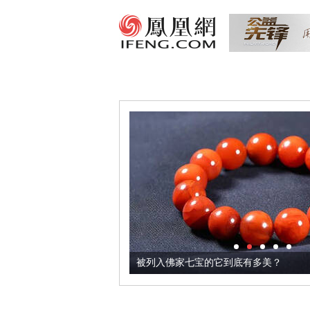
把它加到了牛轧糖里
被列入佛家七宝的它到底有多美？