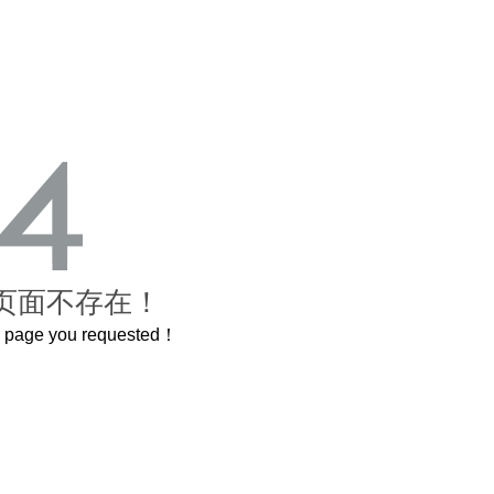
页面不存在！
he page you requested！
曲奇届的“爱马仕”把你的爱封在罐子里送给TA