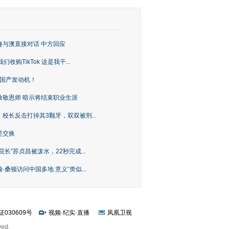
趣与澳直接对话 中方回应
购TikTok 这是我干...
上国产发动机！
致敬恩师 暗示将结束职业生涯
校长反击打掉其3颗牙，双双被刑...
是交换
长”苏贞昌被泼水，22秒完成...
桑顿访问中国多地 意义“类似...
证030609号
视频
·
纪实
·
直播
凤凰卫视
ved.