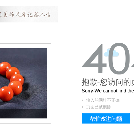
抱歉-您访问的
Sorry-We cannot find t
输入的网址不正确
页面已被删除
这个3.2米的长卷，还原了600岁的紫禁城