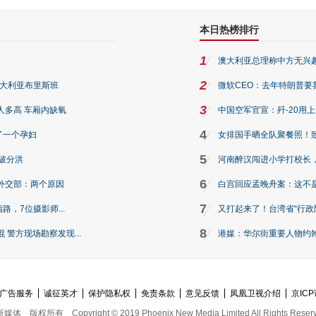
本日热榜排行
1
澳大利亚总理称中方无兴
2
澳大利亚布里斯班
微软CEO：去年特朗普要我们收
3
人多高 车厢内缺氧
中国空军官宣：歼-20用
4
了一个孕妇
女排国手晒全队聚餐照！
5
破分洪
河南醉汉闯进小学打校长，
6
外交部：两个原因
白宫回应孟晚舟案：这不
7
路，7位摄影师...
又打起来了！台湾省“行政院
8
警方现场勘察发现...
港媒：华尔街重要人物约翰·
广告服务
诚征英才
保护隐私权
免责条款
意见反馈
凤凰卫视介绍
京ICP
新媒体
版权所有
Copyright © 2019 Phoenix New Media Limited All Rights Reser