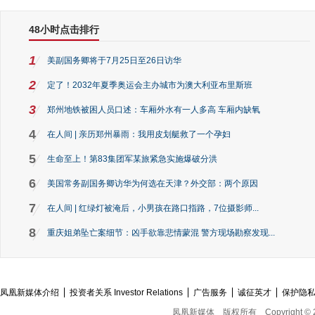
48小时点击排行
1
美副国务卿将于7月25日至26日访华
2
定了！2032年夏季奥运会主办城市为澳大利亚布里斯班
3
郑州地铁被困人员口述：车厢外水有一人多高 车厢内缺氧
4
在人间 | 亲历郑州暴雨：我用皮划艇救了一个孕妇
5
生命至上！第83集团军某旅紧急实施爆破分洪
6
美国常务副国务卿访华为何选在天津？外交部：两个原因
7
在人间 | 红绿灯被淹后，小男孩在路口指路，7位摄影师...
8
重庆姐弟坠亡案细节：凶手欲靠悲情蒙混 警方现场勘察发现...
凤凰新媒体介绍
投资者关系 Investor Relations
广告服务
诚征英才
保护隐
凤凰新媒体
版权所有
Copyright © 