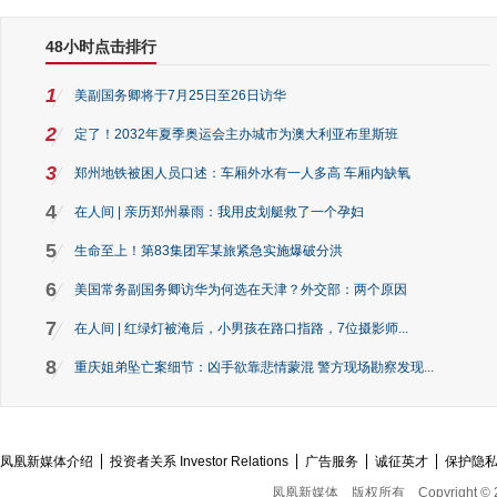
48小时点击排行
1
美副国务卿将于7月25日至26日访华
2
定了！2032年夏季奥运会主办城市为澳大利亚布里斯班
3
郑州地铁被困人员口述：车厢外水有一人多高 车厢内缺氧
4
在人间 | 亲历郑州暴雨：我用皮划艇救了一个孕妇
5
生命至上！第83集团军某旅紧急实施爆破分洪
6
美国常务副国务卿访华为何选在天津？外交部：两个原因
7
在人间 | 红绿灯被淹后，小男孩在路口指路，7位摄影师...
8
重庆姐弟坠亡案细节：凶手欲靠悲情蒙混 警方现场勘察发现...
凤凰新媒体介绍
投资者关系 Investor Relations
广告服务
诚征英才
保护隐
凤凰新媒体
版权所有
Copyright © 