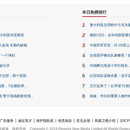
本日热榜排行
1
澳大利亚总理称中方无兴
2
澳大利亚布里斯班
微软CEO：去年特朗普要我们收
3
人多高 车厢内缺氧
中国空军官宣：歼-20用
4
了一个孕妇
女排国手晒全队聚餐照！
5
破分洪
河南醉汉闯进小学打校长，
6
外交部：两个原因
白宫回应孟晚舟案：这不
7
路，7位摄影师...
又打起来了！台湾省“行政院
8
警方现场勘察发现...
港媒：华尔街重要人物约翰·
广告服务
诚征英才
保护隐私权
免责条款
意见反馈
凤凰卫视介绍
京ICP
新媒体
版权所有
Copyright © 2019 Phoenix New Media Limited All Rights Reser