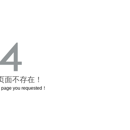
页面不存在！
he page you requested！
曲奇届的“爱马仕”把你的爱封在罐子里送给TA