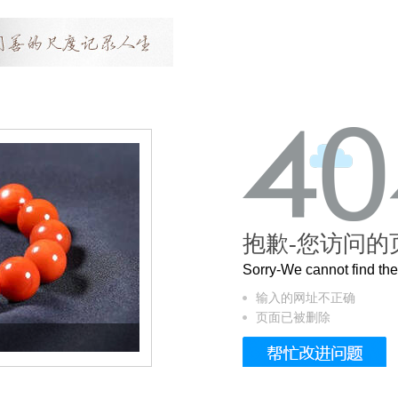
抱歉-您访问的
Sorry-We cannot find t
输入的网址不正确
页面已被删除
这个3.2米的长卷，还原了600岁的紫禁城