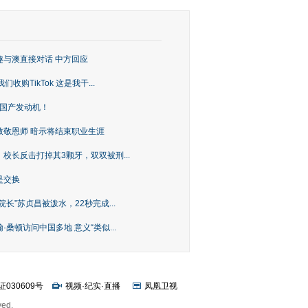
趣与澳直接对话 中方回应
购TikTok 这是我干...
上国产发动机！
致敬恩师 暗示将结束职业生涯
校长反击打掉其3颗牙，双双被刑...
是交换
长”苏贞昌被泼水，22秒完成...
桑顿访问中国多地 意义“类似...
证030609号
视频
·
纪实
·
直播
凤凰卫视
ved.