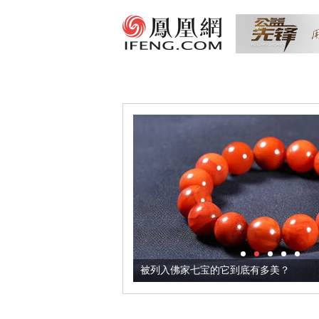
把它加到了牛轧糖里
被列入佛家七宝的它到底有多美？