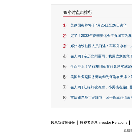
48小时点击排行
1
美副国务卿将于7月25日至26日访华
2
定了！2032年夏季奥运会主办城市为
3
郑州地铁被困人员口述：车厢外水有一
4
在人间 | 亲历郑州暴雨：我用皮划艇救
5
生命至上！第83集团军某旅紧急实施爆
6
美国常务副国务卿访华为何选在天津？
7
在人间 | 红绿灯被淹后，小男孩在路口指
8
重庆姐弟坠亡案细节：凶手欲靠悲情蒙混 
凤凰新媒体介绍
投资者关系 Investor Relations
凤凰