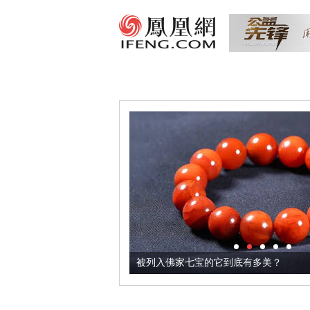
把它加到了牛轧糖里
被列入佛家七宝的它到底有多美？