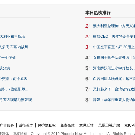
本日热榜排行
1
澳大利亚总理称中方无兴
2
澳大利亚布里斯班
微软CEO：去年特朗普要我们收
3
人多高 车厢内缺氧
中国空军官宣：歼-20用
4
了一个孕妇
女排国手晒全队聚餐照！
5
破分洪
河南醉汉闯进小学打校长，
6
外交部：两个原因
白宫回应孟晚舟案：这不
7
路，7位摄影师...
又打起来了！台湾省“行政院
8
警方现场勘察发现...
港媒：华尔街重要人物约翰·
广告服务
诚征英才
保护隐私权
免责条款
意见反馈
凤凰卫视介绍
京ICP
新媒体
版权所有
Copyright © 2019 Phoenix New Media Limited All Rights Reser