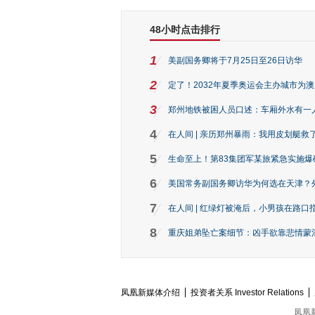
48小时点击排行
1
美副国务卿将于7月25日至26日访华
2
定了！2032年夏季奥运会主办城市为
3
郑州地铁被困人员口述：车厢外水有一
4
在人间 | 亲历郑州暴雨：我用皮划艇救
5
生命至上！第83集团军某旅紧急实施爆
6
美国常务副国务卿访华为何选在天津？
7
在人间 | 红绿灯被淹后，小男孩在路口指
8
重庆姐弟坠亡案细节：凶手欲靠悲情蒙混 
凤凰新媒体介绍
投资者关系 Investor Relations
凤凰