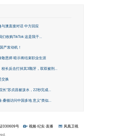
趣与澳直接对话 中方回应
购TikTok 这是我干...
上国产发动机！
致敬恩师 暗示将结束职业生涯
校长反击打掉其3颗牙，双双被刑...
是交换
长”苏贞昌被泼水，22秒完成...
桑顿访问中国多地 意义“类似...
证030609号
视频
·
纪实
·
直播
凤凰卫视
ved.