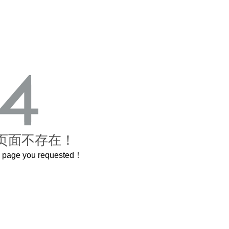
页面不存在！
he page you requested！
曲奇届的“爱马仕”把你的爱封在罐子里送给TA