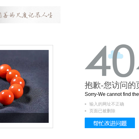
抱歉-您访问的
Sorry-We cannot find t
输入的网址不正确
页面已被删除
这个3.2米的长卷，还原了600岁的紫禁城