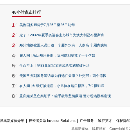
48小时点击排行
1
美副国务卿将于7月25日至26日访华
2
定了！2032年夏季奥运会主办城市为澳大利亚布里斯班
3
郑州地铁被困人员口述：车厢外水有一人多高 车厢内缺氧
4
在人间 | 亲历郑州暴雨：我用皮划艇救了一个孕妇
5
生命至上！第83集团军某旅紧急实施爆破分洪
6
美国常务副国务卿访华为何选在天津？外交部：两个原因
7
在人间 | 红绿灯被淹后，小男孩在路口指路，7位摄影师...
8
重庆姐弟坠亡案细节：凶手欲靠悲情蒙混 警方现场勘察发现...
凤凰新媒体介绍
投资者关系 Investor Relations
广告服务
诚征英才
保护隐
凤凰新媒体
版权所有
Copyright © 